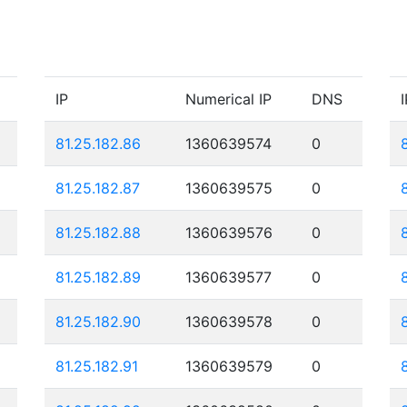
IP
Numerical IP
DNS
I
81.25.182.86
1360639574
0
81.25.182.87
1360639575
0
81.25.182.88
1360639576
0
81.25.182.89
1360639577
0
81.25.182.90
1360639578
0
81.25.182.91
1360639579
0