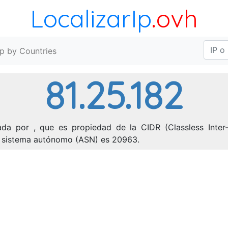
LocalizarIp
.ovh
Ip by Countries
81.25.182
ada por , que es propiedad de la CIDR (Classless Inter-
de sistema autónomo (ASN) es 20963.