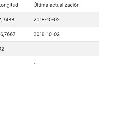
Longitud
Última actualización
2,3488
2018-10-02
-6,7667
2018-10-02
62
-
-