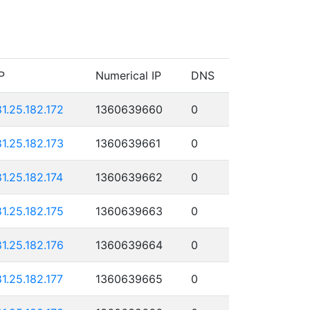
P
Numerical IP
DNS
81.25.182.172
1360639660
0
81.25.182.173
1360639661
0
81.25.182.174
1360639662
0
81.25.182.175
1360639663
0
81.25.182.176
1360639664
0
81.25.182.177
1360639665
0