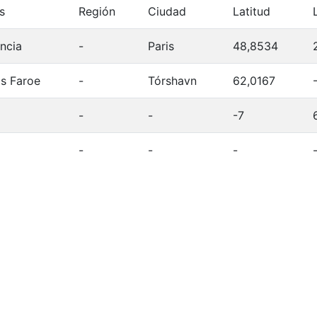
s
Región
Ciudad
Latitud
ncia
-
Paris
48,8534
as Faroe
-
Tórshavn
62,0167
-
-
-7
-
-
-