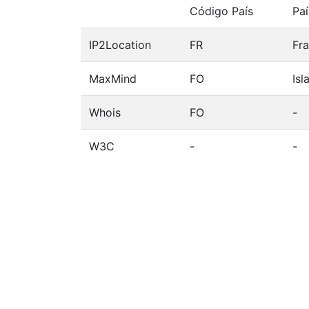
Código País
Paí
IP2Location
FR
Fra
MaxMind
FO
Isl
Whois
FO
-
W3C
-
-