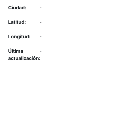
-
-
-
-