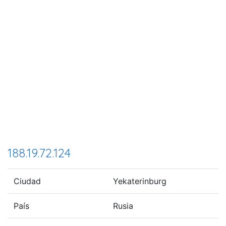
188.19.72.124
Ciudad
Yekaterinburg
País
Rusia