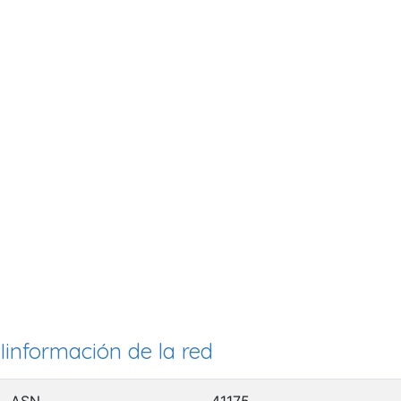
Iinformación de la red
ASN
41175