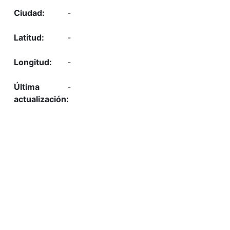
-
-
-
-