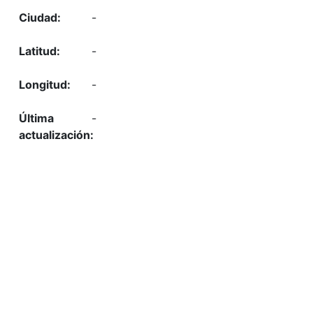
-
-
-
-