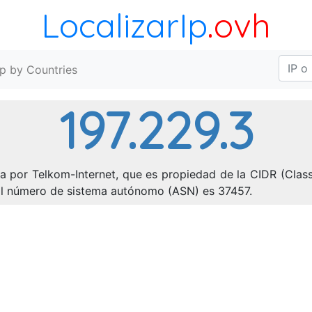
LocalizarIp
.ovh
Ip by Countries
197.229.3
a por Telkom-Internet, que es propiedad de la CIDR (Class
 El número de sistema autónomo (ASN) es 37457.