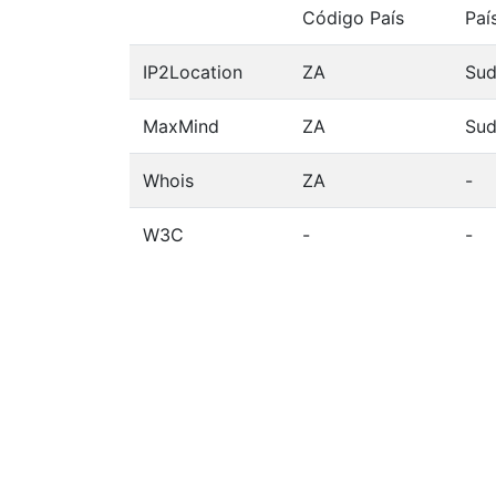
Código País
Paí
IP2Location
ZA
Sud
MaxMind
ZA
Sud
Whois
ZA
-
W3C
-
-