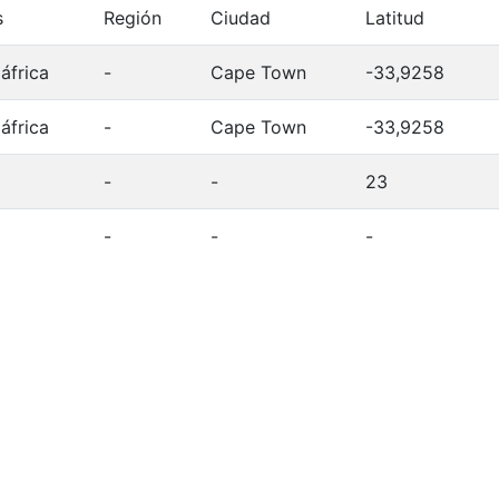
s
Región
Ciudad
Latitud
áfrica
-
Cape Town
-33,9258
áfrica
-
Cape Town
-33,9258
-
-
23
-
-
-