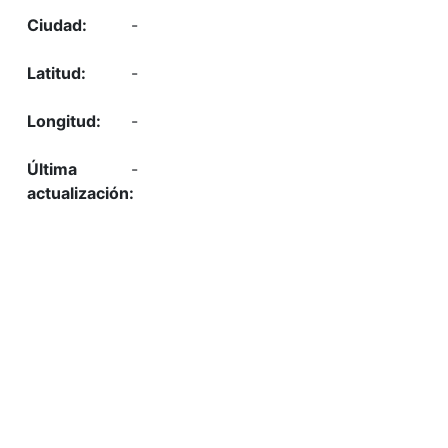
-
-
-
-