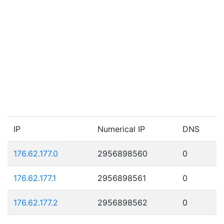
IP
Numerical IP
DNS
176.62.177.0
2956898560
0
176.62.177.1
2956898561
0
176.62.177.2
2956898562
0