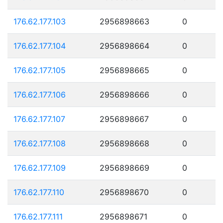
176.62.177.103
2956898663
0
176.62.177.104
2956898664
0
176.62.177.105
2956898665
0
176.62.177.106
2956898666
0
176.62.177.107
2956898667
0
176.62.177.108
2956898668
0
176.62.177.109
2956898669
0
176.62.177.110
2956898670
0
176.62.177.111
2956898671
0