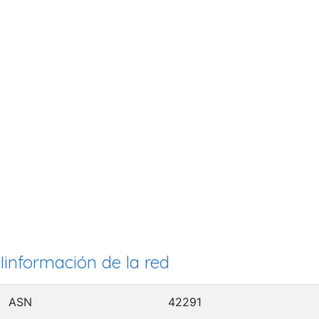
Iinformación de la red
ASN
42291