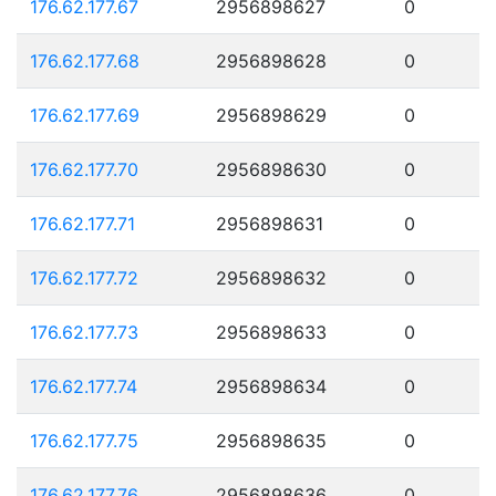
176.62.177.67
2956898627
0
176.62.177.68
2956898628
0
176.62.177.69
2956898629
0
176.62.177.70
2956898630
0
176.62.177.71
2956898631
0
176.62.177.72
2956898632
0
176.62.177.73
2956898633
0
176.62.177.74
2956898634
0
176.62.177.75
2956898635
0
176.62.177.76
2956898636
0