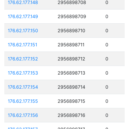
176.62.177.148
2956898708
0
176.62.177.149
2956898709
0
176.62.177.150
2956898710
0
176.62.177.151
2956898711
0
176.62.177.152
2956898712
0
176.62.177.153
2956898713
0
176.62.177.154
2956898714
0
176.62.177.155
2956898715
0
176.62.177.156
2956898716
0