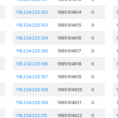
118.234.225.102
1995104614
0
118.234.225.103
1995104615
0
118.234.225.104
1995104616
0
118.234.225.105
1995104617
0
118.234.225.106
1995104618
0
118.234.225.107
1995104619
0
118.234.225.108
1995104620
0
118.234.225.109
1995104621
0
118.234.225.110
1995104622
0