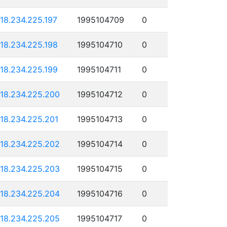
118.234.225.197
1995104709
0
118.234.225.198
1995104710
0
118.234.225.199
1995104711
0
118.234.225.200
1995104712
0
118.234.225.201
1995104713
0
118.234.225.202
1995104714
0
118.234.225.203
1995104715
0
118.234.225.204
1995104716
0
118.234.225.205
1995104717
0