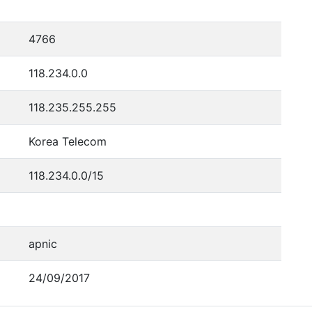
4766
118.234.0.0
118.235.255.255
Korea Telecom
118.234.0.0/15
apnic
24/09/2017